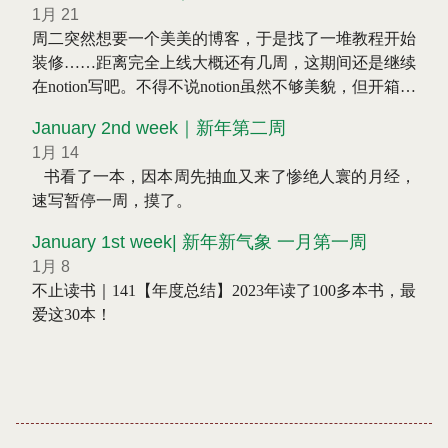
1月 21
周二突然想要一个美美的博客，于是找了一堆教程开始
装修……距离完全上线大概还有几周，这期间还是继续
在notion写吧。不得不说notion虽然不够美貌，但开箱即
用这点还是非常难以替代的。我觉得如果不搞一个自动
January 2nd week｜新年第二周
notion to hugo的自动化，会很难坚持写下去，因为我还
1月 14
是用手机写的多，也不想再下一个md编辑器了。
⠀书看了一本，因本周先抽血又来了惨绝人寰的月经，
速写暂停一周，摸了。
January 1st week| 新年新气象 一月第一周
1月 8
不止读书｜141【年度总结】2023年读了100多本书，最
爱这30本！