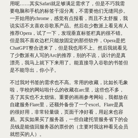
用呢……其实Safari就足够满足需求了，但是不巧我需
要电脑和手机的标签干湿分离，不需要他们无缝同步。
一开始用的chrome，感觉有点报看，而且不太舒服，我
说实话不太喜欢谷歌系产品。然后在少数派上看见有人
推荐Opera，试了一下，发现垂直标签栏真的很不错。
但是我不喜欢边栏只能放固定的那些软件，Opera是把
ChatGPT整合进来了，但是我也用不上。然后我就看见
了少数派有人写的Arc的推荐，别的不说，设计的是真
漂亮，我马上就下下来用了。能直接导入谷歌的书签但
是不能导出，你小子。
不过我对书签的需求也不高。常用的收藏，比如长毛象
啦，学校的网站啦什么的收藏在arc里，这些也不多，
丢了其实也不太烦恼。重要的画画参考网站，我都放在
自建服务Flare里，还额外备份了一个excel。Flare是真
的很好用，非常轻量级，页面干净好看，用起来也容
易。其实如果买了服务器，一些自建托管服务省下的会
员钱是能值回服务器的票价的（主要对我这种看见会员
就想买的人）。