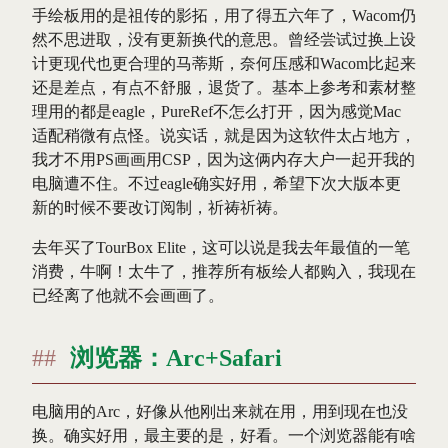
手绘板用的是祖传的影拓，用了得五六年了，Wacom仍
然不思进取，没有更新换代的意思。曾经尝试过换上设
计更现代也更合理的马蒂斯，奈何压感和Wacom比起来
还是差点，有点不舒服，退货了。基本上参考和素材整
理用的都是eagle，PureRef不怎么打开，因为感觉Mac
适配稍微有点怪。说实话，就是因为这软件太占地方，
我才不用PS画画用CSP，因为这俩内存大户一起开我的
电脑遭不住。不过eagle确实好用，希望下次大版本更
新的时候不要改订阅制，祈祷祈祷。
去年买了TourBox Elite，这可以说是我去年最值的一笔
消费，牛啊！太牛了，推荐所有板绘人都购入，我现在
已经离了他就不会画画了。
浏览器：Arc+Safari
电脑用的Arc，好像从他刚出来就在用，用到现在也没
换。确实好用，最主要的是，好看。一个浏览器能有啥