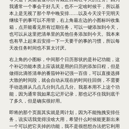
我通常一个事会干好几天，也不一定啥时候干，所以基
本上是无视了那个早中晚安排……以及今天没干完明天
继续干的事可以不用管，右上角最左边的小图标叫收集
箱，点开能看见所有过期任务，可以一键添加到今天，
也可以从这里把清单里的其他任务添加到今天。我本来
也有早上起来后安排一下一天要干的事的习惯，所以每
天改任务时间也不算太讨厌。
右上角的小图标，中间那个日历形状的是补记功能，这
个补记功能本质上应该就是用的日历的添加日程，但是
做得比滴答清单的番茄钟补记强一百倍，可以直接选择
大致的时间段，就会自动从现在的时间往回倒，不需要
手动选择从几点几分到几点几分。我基本用不上这个功
能，因为通常我如果忘记开记录，那也记不住我到底干
了多久，但是确实很好用。
即将的那个页面其实就是周计划，因为不能拖拽安排任
务，说实话我觉得没啥大用，希望什么时候能更新出来
一个可以把它关掉的功能，我不是很想想办法把它利用