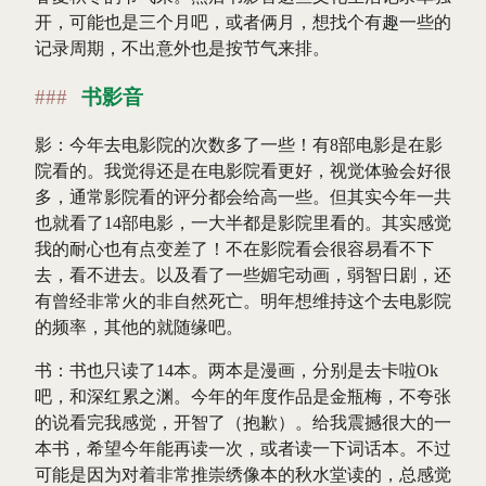
开，可能也是三个月吧，或者俩月，想找个有趣一些的
记录周期，不出意外也是按节气来排。
书影音
影：今年去电影院的次数多了一些！有8部电影是在影
院看的。我觉得还是在电影院看更好，视觉体验会好很
多，通常影院看的评分都会给高一些。但其实今年一共
也就看了14部电影，一大半都是影院里看的。其实感觉
我的耐心也有点变差了！不在影院看会很容易看不下
去，看不进去。以及看了一些媚宅动画，弱智日剧，还
有曾经非常火的非自然死亡。明年想维持这个去电影院
的频率，其他的就随缘吧。
书：书也只读了14本。两本是漫画，分别是去卡啦Ok
吧，和深红累之渊。今年的年度作品是金瓶梅，不夸张
的说看完我感觉，开智了（抱歉）。给我震撼很大的一
本书，希望今年能再读一次，或者读一下词话本。不过
可能是因为对着非常推崇绣像本的秋水堂读的，总感觉