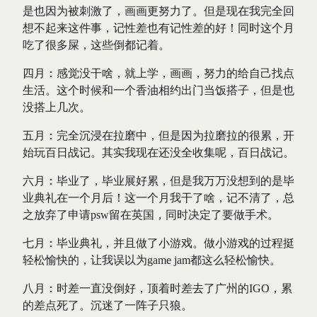
是也因为被刺激了，画画更努力了。但是现在我完全回
想不起来这件事，记性差也有记性差的好！同时这个月
吃了很多屎，这些倒都记着。
四月：感觉没干啥，就上学，画画，努力的给自己找点
生活。这个时候和一个香油相约出门当饭搭子，但是也
没搭上几次。
五月：完全沉浸在拉磨中，但是因为拉磨拉的很累，开
始玩百日战记。其实我现在还没全收集呢，百日战记。
六月：毕业了，毕业展好累，但是我万万没想到的是毕
业典礼在一个月后！这一个月我干了啥，记不清了，总
之放弃了申请psw留在英国，同时决定了要做手术。
七月：毕业典礼，并且做了小游戏。做小游戏的过程挺
轻松愉快的，让我误以为game jam都这么轻松愉快。
八月：时差一直没倒好，顶着时差去了广州的IGO，累
的差点死了。沉迷了一阵子只狼。