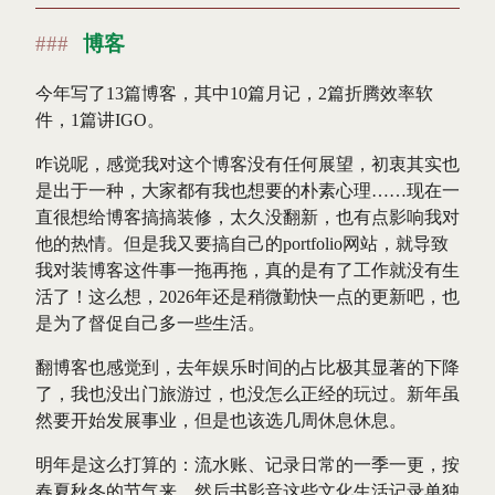
博客
今年写了13篇博客，其中10篇月记，2篇折腾效率软
件，1篇讲IGO。
咋说呢，感觉我对这个博客没有任何展望，初衷其实也
是出于一种，大家都有我也想要的朴素心理……现在一
直很想给博客搞搞装修，太久没翻新，也有点影响我对
他的热情。但是我又要搞自己的portfolio网站，就导致
我对装博客这件事一拖再拖，真的是有了工作就没有生
活了！这么想，2026年还是稍微勤快一点的更新吧，也
是为了督促自己多一些生活。
翻博客也感觉到，去年娱乐时间的占比极其显著的下降
了，我也没出门旅游过，也没怎么正经的玩过。新年虽
然要开始发展事业，但是也该选几周休息休息。
明年是这么打算的：流水账、记录日常的一季一更，按
春夏秋冬的节气来。然后书影音这些文化生活记录单独