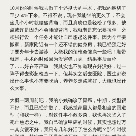
10月份的时候我去做了个还挺大的手术，把我的胸切了
至少50%下来。不得不说，现在我能坐的更久了，不会
坐几个小时就腰酸背痛，而且肩膀也是轻松了很多。缺
点或许是因为不会腰酸背痛，我就老是忘记要拉伸，必
须强行设一个任务才能让自己想起这件事。因为今年要
搬家，新家附近有一个还不错的健身房，我已经预定好
了要办年卡去游泳，大概我的颈椎会健康一些吧！顺带
就是，手术的时候因为没穿弹力袜，结果事后血栓
了……好在不严重，我其实也不知道现在好没好，过一
阵子得去彩超检查一下。但其实之后去医院，医生都说
没什么事也不需要吃药，养养多走路就好，大概也没什
么大事。
大概一两周前吧，我的小姨确诊了胃癌，中期，类型很
不好，而且已经扩散了。我感觉家里人都是相当的回避
型（和我一样），对这件事不敢多谈，我也再次陷入了
死亡焦虑之中。我自己确诊甲癌的时候，其实也想过万
一其实很不好，我只有几年好活了怎么办呢？那个时候