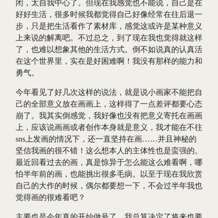
闭，太自我中心了。但现在我感觉也不能说，自己是在
好好生活，很多时候我都觉得自己好像经常在往后退一
步，只是把生活看作了素材库，感觉这或许是某种意义
上来说的解离吧。不过总之，到了现在我也觉得就这样
了，也难以想象其他的生活方式。倒不如说真的认真活
在这个世界里，实在是好困难啊！我没有那样的能力和
勇气。
今年看见了好几次这样的说法，就是说小画家不能把自
己的全部意义放在画画上，这样得了一点差评都要心态
崩了。我其实倒感觉，我好像也没有把意义寄托在画画
上，应该说画画或者创作本身就是意义，我才能在不往
sns上发画的情况下，还一直坚持在画……并且神秘的
坚信我画的很不错！这么想本人的主体性也是蛮强的。
最近回看过去的画，真是惊异于怎么能这么难看啊，哪
怕半年前的画，也能挑出很多毛病。以至于现在我欣赏
自己的大作的时候，偶尔都要想一下，不会过半年我也
觉得画的很难看吧？
主要也是今年真的开始做号了，我总算决定了将来也要