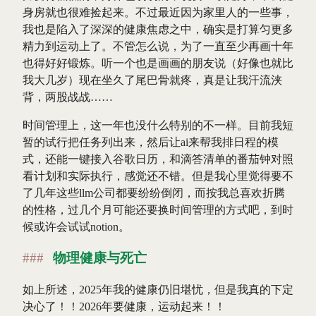
身房就也很难捡起来。不过最近因为家里人的一些事，
我也是陷入了深深的健康焦虑之中，确实是打算匀更多
精力到运动上了。不管怎么说，为了一直至少再画十年
也得好好锻炼。听一个也是画画的朋友说（好像也就比
我大几岁）现在坐久了尾巴骨就疼，真是让我汗流浃
背，两股战战……
时间管理上，这一年也没什么特别的不一样。目前我短
暂的试行把任务列出来，然后让ai来帮我排日程的模
式，还能一键接入谷歌日历，和滴答清单的番茄钟对照
看计划和实际执行，感觉还不错。但是我心里觉得要不
了几年这些llm公司都要纷纷倒闭，而按我总喜欢折腾
的性格，过几个月可能还要换时间管理的方式吧，到时
候或许会试试notion。
物理健康与死亡
如上所述，2025年我的健康仍旧堪忧，但是我真的下定
决心了！！2026年要健康，运动起来！！