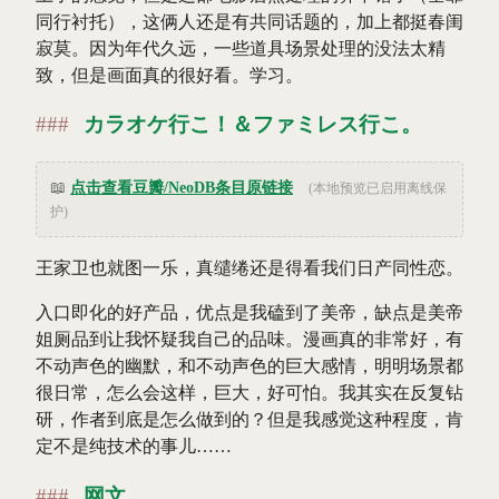
同行衬托），这俩人还是有共同话题的，加上都挺春闺
寂莫。因为年代久远，一些道具场景处理的没法太精
致，但是画面真的很好看。学习。
カラオケ行こ！＆ファミレス行こ。
📖
点击查看豆瓣/NeoDB条目原链接
(本地预览已启用离线保
护)
王家卫也就图一乐，真缱绻还是得看我们日产同性恋。
入口即化的好产品，优点是我磕到了美帝，缺点是美帝
姐厕品到让我怀疑我自己的品味。漫画真的非常好，有
不动声色的幽默，和不动声色的巨大感情，明明场景都
很日常，怎么会这样，巨大，好可怕。我其实在反复钻
研，作者到底是怎么做到的？但是我感觉这种程度，肯
定不是纯技术的事儿……
网文