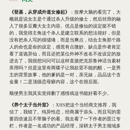
《登基，从穿成外道女修起》
：按摩大脑的看完了，大
概就是说女主是个通过杀人升级的修士，然后丝滑的融
入了很多豆瓣大女主内容。优点是修仙的设定挺不错
的，我觉得主角这个杀人是建立联系的想法很好，但是
没有把杀人写的很缱绻，而是当爽点，结合主角那个路
人的命也是命的设定，感觉有点微妙。缺点是作者肯定
看了道诡异仙，而且还把某位外神不改名不改设定的放
进去了，我很想问问可以这样直接把克苏鲁神话当素材
库用吗？但是这里有两碟子让我欲罢不能的醋，一是男
主的背景故事，他的爹妈是一对，亲兄妹，品品这个含
金量！二是顶级恋母癖内容，这个在很后面。
顺便男主我其实觉得删了感情戏这书能好看不少。
《养个太子当外室》
：XHS把这个当经商文推荐，我
信了，我错了。纯异性恋，经商属于添头，而且写的需
要四倍速且不带脑子的看。我去看了一下作者的晋江专
栏，作者是一名成功的产品经理，深耕太子男主领域多