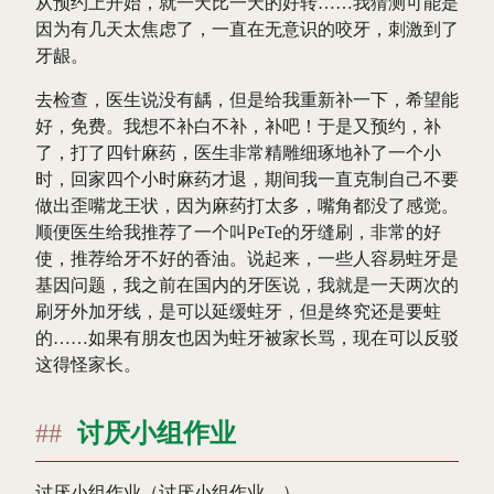
从预约上开始，就一天比一天的好转……我猜测可能是
因为有几天太焦虑了，一直在无意识的咬牙，刺激到了
牙龈。
去检查，医生说没有龋，但是给我重新补一下，希望能
好，免费。我想不补白不补，补吧！于是又预约，补
了，打了四针麻药，医生非常精雕细琢地补了一个小
时，回家四个小时麻药才退，期间我一直克制自己不要
做出歪嘴龙王状，因为麻药打太多，嘴角都没了感觉。
顺便医生给我推荐了一个叫PeTe的牙缝刷，非常的好
使，推荐给牙不好的香油。说起来，一些人容易蛀牙是
基因问题，我之前在国内的牙医说，我就是一天两次的
刷牙外加牙线，是可以延缓蛀牙，但是终究还是要蛀
的……如果有朋友也因为蛀牙被家长骂，现在可以反驳
这得怪家长。
讨厌小组作业
讨厌小组作业（讨厌小组作业。）