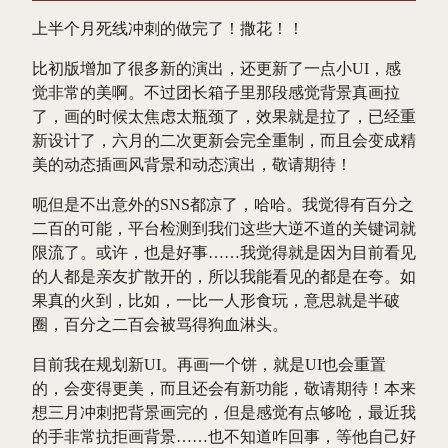
上半个月死线冲刺的做完了！撒花！！
比初版增加了很多新的演出，还更新了一点小UI，感
觉非常的美啊。不过团长箱子里那段感觉背景真画拉
了，画的时候太焦虑太瓶颈了，效果就是拉了，已经重
新设计了，六月的二次更新会完全重制，而且会变成精
美的动态插画风背景和动态演出，敬请期待！
呃但是不出意外的SNS都凉了，哈哈。我觉得有百分之
二百的可能，平台检测到我们这些大逆不道的关键词就
限流了。或许，也是好事……我觉得就是因为目前看见
的人都是亲友扩散开的，所以我能看见的都是在夸。如
果真的火到，比如，一比一人形食玩，意思就是半破
圈，百分之二百会被骂得狗血淋头。
目前我在规划新UI。再画一个饼，就是UI也会重置
的，会变得更美，而且还会有新功能，敬请期待！本来
想三月冲刺把背景画完的，但是感觉有点够呛，最近我
的手非常抗拒画背景……也不知道咋回事，等他自己好