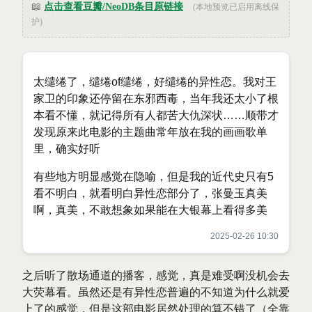
📖
点击查看豆瓣/NeoDB条目原链接
(本地预览已启用离线保
护)
太缱绻了，缱绻of缱绻，好缱绻的异性恋。我对王
家卫的印象还停留在东邪西毒，当年我还太小了根
本看不懂，就记得所有人都苦大仇深状……顺带才
发现原来此电影的主题曲常年放在我的画画歌单
里，确实好听
有些地方明显感觉在隐喻，但是我的近代史只有5
看不明白，就看明白异性恋部分了，张曼玉真美
啊，真美，不敢想象如果能在大银幕上看得多美
2025-02-26 10:30
之后听了散场通道的播客，感觉，真是难受啊没机会去
大荧幕看。虽然还是有异性恋普遍的不知道为什么就爱
上了的感觉，但是这部电影居然处理的算不错了（全靠