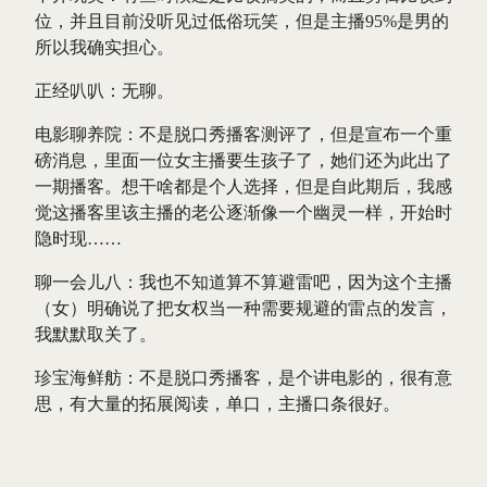
位，并且目前没听见过低俗玩笑，但是主播95%是男的
所以我确实担心。
正经叭叭：无聊。
电影聊养院：不是脱口秀播客测评了，但是宣布一个重
磅消息，里面一位女主播要生孩子了，她们还为此出了
一期播客。想干啥都是个人选择，但是自此期后，我感
觉这播客里该主播的老公逐渐像一个幽灵一样，开始时
隐时现……
聊一会儿八：我也不知道算不算避雷吧，因为这个主播
（女）明确说了把女权当一种需要规避的雷点的发言，
我默默取关了。
珍宝海鲜舫：不是脱口秀播客，是个讲电影的，很有意
思，有大量的拓展阅读，单口，主播口条很好。