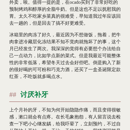
外卖，唉。值得一提的是，在ocado买到了非常好吃的
预制烤鸡和醇厚的全脂牛奶。但是这也不足以抚慰我的
胃。太久不吃家乡菜真的很难受，早知道我过年应该回
去一趟的，但是回去了搞不好更难受。
冰箱里的肉冻了好久，最近因为不想做饭，拖着，把牛
肉拿进冷藏层化冻结果不知不觉肉就拖坏了的事，这个
月已经发生了两次。我深深的觉得有必要想个办法给自
己一点动力，比如学点新的菜式。但是我最近可能整体
性的非常低落，希望冬天过去会好些吧。倒是购入了新
的很好喝的可可粉和巧克力酒，还买了一盒圣诞限定款
红茶，不吃饭就多喝点水。
讨厌补牙
上个月补的牙，不知为何开始隐隐作痛，而且变得很敏
感，漱口就会有点疼。在长毛象抱怨，有人留言说去检
查一下吧小心继发龋，给我吓晕了，立刻预约，不过自