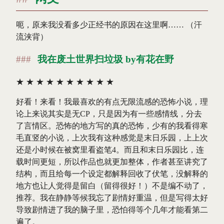
呃，原来我没看多少正经书的原因在这里啊…… （汗
流浃背）
我在废土世界扫垃圾 by有花在野
★
★
★
★
★
★
★
★
★
★
好看！来看！我最喜欢的有点无限流感的恐怖小说，理
论上来说其实是无CP，只是因为有一些感情线，分去
了言情区。恐怖的地方写的真的恐怖，少有的我看得寒
毛直竖的小说，上次我有这种感觉是末日乐园，上上次
还是小时候在被窝里看盗笔4。而且和末日乐园比，连
载时间更短，所以作品也就更加整体，作者甚至讲究了
结构，而且给每一个设定都解释回收了伏笔，没解释的
地方也让人觉得是留白（留得很好！）不是编不动了，
推荐。我在静静等候我忘了剧情好重温，但是写得太好
导致剧情进了我的脑子里，恐怕得等个几年才能看第二
遍了。