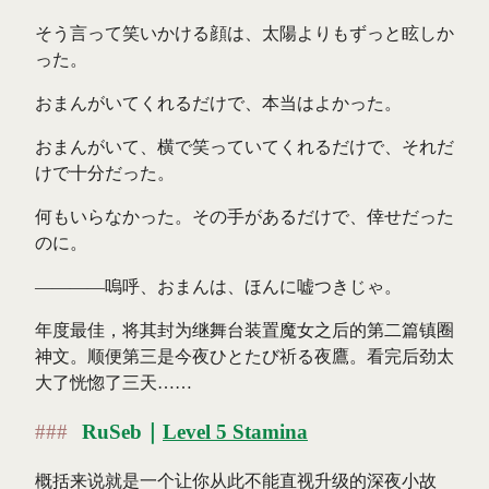
そう言って笑いかける顔は、太陽よりもずっと眩しか
った。
おまんがいてくれるだけで、本当はよかった。
おまんがいて、横で笑っていてくれるだけで、それだ
けで十分だった。
何もいらなかった。その手があるだけで、倖せだった
のに。
――――嗚呼、おまんは、ほんに嘘つきじゃ。
年度最佳，将其封为继舞台装置魔女之后的第二篇镇圈
神文。顺便第三是今夜ひとたび祈る夜鷹。看完后劲太
大了恍惚了三天……
RuSeb｜
Level 5 Stamina
概括来说就是一个让你从此不能直视升级的深夜小故