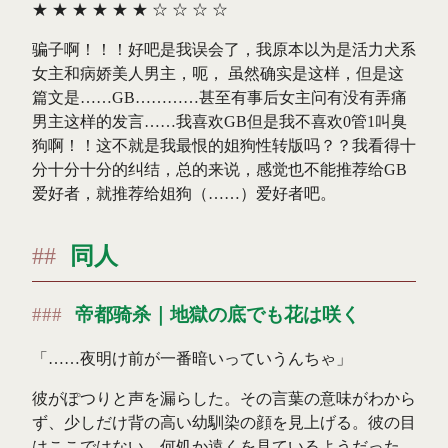
★
★
★
★
★
★
☆
☆
☆
☆
骗子啊！！！好吧是我误会了，我原本以为是活力犬系
女主和病娇美人男主，呃， 虽然确实是这样，但是这
篇文是……GB…………甚至有事后女主问有没有弄痛
男主这样的发言……我喜欢GB但是我不喜欢0管1叫臭
狗啊！！这不就是我最恨的姐狗性转版吗？？我看得十
分十分十分的纠结，总的来说，感觉也不能推荐给GB
爱好者，就推荐给姐狗（……）爱好者吧。
同人
帝都骑杀｜地獄の底でも花は咲く
「……夜明け前が一番暗いっていうんちゃ」
彼がぽつりと声を漏らした。その言葉の意味がわから
ず、少しだけ背の高い幼馴染の顔を見上げる。彼の目
はここではない、何処か遠くを見ているようだった。