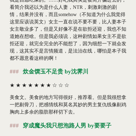
看简介我还以为是什么人妻，NTR，刺激刺激的剧
情，结果并没有，而且somehow（不知道为什么我觉得
这里应该说英文）女主一直在说不要不要，比人妻本子
女主敬业多了，但是又好像不是在欲拒还迎，我也不知
道她在想啥。但是我必须说，这种剧情如果女主不是欲
拒还迎，就完全完全的不能想了，因为细想一下就会发
现，这其实不是言情频道，是法治在线，哪怕是本子我
都不愿意看这样的啊！
炊金馔玉不足贵 by沈霁川
★
★
★
★
★
★
★
☆
☆
☆
美食文。美食的地方写得很好，推荐看。但是我很想拿
一把剔骨刀，把感情线和莫名其妙的男主复仇线像剔鸡
胸肉上多余的脂肪那样切下去。
穿成魔头我只想泡路人男 by要要子