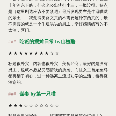
十年河东下略，什么老公出轨打小三，一概没得。缺点
是（这里剧透应该不要紧吧）最后发现男主是牛逼哄哄
的亲王……我觉得美食文真的不需要这种东西真的，最
不需要的就是一个牛逼哄哄的男主，幸好感情线写的不
太油，阿门。
吃货的摆摊日常 by山楂酪
★
★
★
★
★
★
★
★
☆
☆
标题很朴实，内容也很朴实，美食经商，最好的是没有
男主，也就不必忍受感情线的折磨。而且女主自始至终
都贯彻了初心，过一种远离主流成功学的生活，看得挺
治愈的。
谋妻 by第一只喵
★
★
★
☆
☆
☆
☆
☆
☆
☆
我是自愿吃屎的。……好吧我其实是被简介骗进去的，