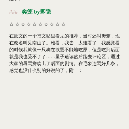
樊笼 by卿隐
☆
☆
☆
☆
☆
☆
☆
☆
☆
☆
在废文的一个扫文贴里看见的推荐，当时还叫樊笼，现
在改名叫见南山了。难看，我去，太难看了，我感觉看
的时候我就像一只狗在欲罢不能地吃屎，但是吃到后面
就是我也受不了了……量子速读然后跑去评论区，通过
大家的辱骂拼凑出了后面的剧情。在毛象连骂好几条，
感觉也没什么别的好说的了，附上：