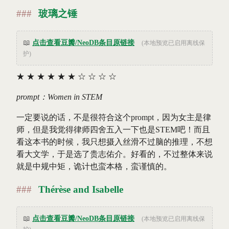
玻璃之锤
📖
点击查看豆瓣/NeoDB条目原链接
(本地预览已启用离线保
护)
★
★
★
★
★
★
☆
☆
☆
☆
prompt：Women in STEM
一定要说的话，不是很符合这个prompt，因为女主是律
师，但是我觉得律师四舍五入一下也是STEM吧！而且
看这本书的时候，我只想摄入丝滑不过脑的推理，不想
看大文学，于是选了贵志佑介。好看的，不过整体来说
就是中规中矩，诡计也蛮本格，蛮谨慎的。
Thérèse and Isabelle
📖
点击查看豆瓣/NeoDB条目原链接
(本地预览已启用离线保