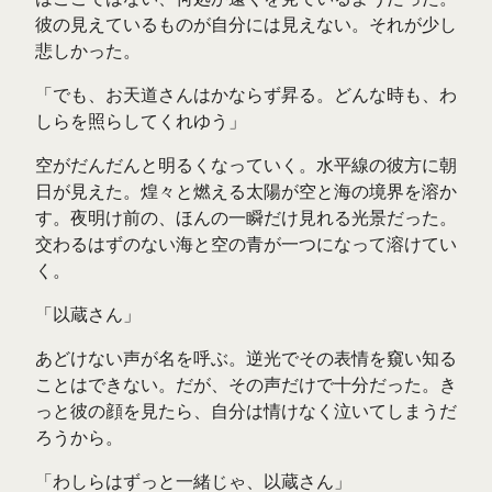
彼の見えているものが自分には見えない。それが少し
悲しかった。
「でも、お天道さんはかならず昇る。どんな時も、わ
しらを照らしてくれゆう」
空がだんだんと明るくなっていく。水平線の彼方に朝
日が見えた。煌々と燃える太陽が空と海の境界を溶か
す。夜明け前の、ほんの一瞬だけ見れる光景だった。
交わるはずのない海と空の青が一つになって溶けてい
く。
「以蔵さん」
あどけない声が名を呼ぶ。逆光でその表情を窺い知る
ことはできない。だが、その声だけで十分だった。き
っと彼の顔を見たら、自分は情けなく泣いてしまうだ
ろうから。
「わしらはずっと一緒じゃ、以蔵さん」