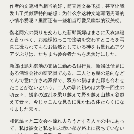
作者的文笔相当相当的好，简直是文采飞扬，甚至让我
发出了类似萨特的感想：为什么拿这种文笔写宅男哥的
小情小爱呢？里面还有一些相当可爱又幽默的双关梗。
偕老同穴の契りを交わした新郎新婦はまさに天衣無縫
と言うべく、お姫様抱っこで接吻を交わすところを写
真に撮られてもなお恬然としている神をも畏れぬアツ
アツぶりは、たちまち参会者たちを黒焦げにした。
新郎は烏丸御池の支店に勤める銀行員、新婦は伏見に
ある酒造会社の研究員である。二人とも親の意向など
てんで意に介さぬ豪傑で、双方の親はまだ顔も合わせ
たことがないという。二人の馴れ初めは大学一回生の
頃云々、幾多の波乱を乗り越えて野を越え山越え谷越
えて云々、今じゃこんな見るに見かねる体たらくにな
りました云々。
和気藹々と二次会へ流れ去ろうとする人々の中にあっ
て、私は彼女と私を結ぶ赤い糸が路上に落ちていない