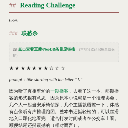
Reading Challenge
63%
联愁杀
📖
点击查看豆瓣/NeoDB条目原链接
(本地预览已启用离线保
护)
★
★
★
★
★
★
★
☆
☆
☆
prompt：title starting with the letter “L”
因为听了真相壁炉的
一期播客
，去看了这一本。那期播
客的形式很有意思，因为原本小说就是一个推理协会，
几个人一起当安乐椅侦探，几个主播就语擦一下，体感
有点像听有声推理跑团。整本书还挺轻松的，可以丝滑
地入口即化地看完，适合打发时间或者在公交车上看。
顺便结尾还挺震撼的（相对而言）。