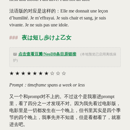
法语版的对应是这样的：Elle me donnait une leçon
d’humilité. Je m’effrayai. Je suis chair et sang, je suis
vivante. Je ne suis pas une idole.
夜は短し歩けよ乙女
📖
点击查看豆瓣/NeoDB条目原链接
(本地预览已启用离线保
护)
★
★
★
★
★
★
★
☆
☆
☆
Prompt：timeframe spans a week or less
又一个和prompt对不上的。不过这个是我塞进prompt
里，看了四分之一才发现不对。因为我先看过电影版，
电影里是一切都发生在一个晚上，但书里其实是四个季
节的四个晚上，我事先并不知道，但是看都看了，就塞
进去吧。