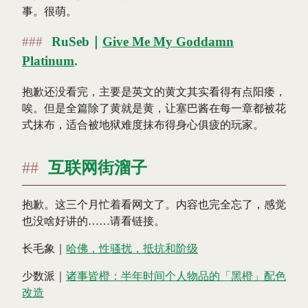
事。很萌。
RuSeb｜
Give Me My Goddamn
Platinum
.
抱歉还没看完，主要是英文的黄文其实看得有点阳痿，
唉。但是全篇除了黄就是黄，让塞巴酱在每一章都被花
式抹布，适合被地狱难度抹布得身心俱疲的玩家。
互联网街溜子
抱歉。这三个月忙着看网文了。内容也完全忘了，感觉
也没啥好讲的……请看链接。
长毛象｜
哈佛，性骚扰，抵抗和阶级
少数派｜
诸事皆橙：半年时间个人物品的「黑橙」配色
改造