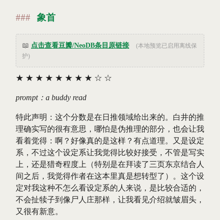
象首
📖
点击查看豆瓣/NeoDB条目原链接
(本地预览已启用离线保
护)
★
★
★
★
★
★
★
★
☆
☆
prompt：a buddy read
特此声明：这个分数是在日推领域给出来的。白井的推
理确实写的很有意思，哪怕是伪推理的部分，也会让我
看着觉得：啊？好像真的是这样？有点道理。又是设定
系，不过这个设定系让我觉得比较好接受，不管是写实
上，还是猎奇程度上（特别是在拜读了三页东京结合人
间之后，我觉得作者在这本里真是想转型了）。这个设
定对我这种不怎么看设定系的人来说，是比较合适的，
不会扯犊子到像尸人庄那样，让我看见介绍就皱眉头，
又很有新意。