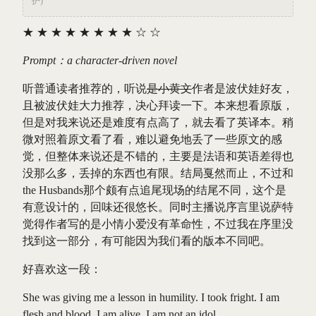
护)
★
★
★
★
★
★
★
★
☆
☆
Prompt：a character-driven novel
听普通读者推荐的，听说
是小黄文
作者是波伏娃好友，
且被波伏娃大力推荐，决心拜读一下。本来想看原版，
但是对我来说还是难度有点高了，就去看了英译本。稍
微对照着原文看了看，难以避免地丢了一些原文的感
觉，但整体来说还是不错的，主要是法语和英语差得也
没那么多，丢掉的东西也有限。结局戛然而止，不过和
the Husbands那个颇有点追尾现场的结尾不同，这个是
有意设计的，回味还很悠长。同时主播说序言里说萨特
觉得作者写的是小情小爱没有革命性，不过我在序里没
找到这一部分，有可能因为我们看的版本不同吧。
好喜欢这一段：
She was giving me a lesson in humility. I took fright. I am
flesh and blood. I am alive. I am not an idol.