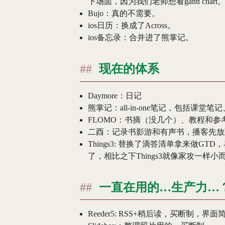
下场面，因为我们老师想看gantt chart
Bujo：真的不需要。
ios日历：换成了Across。
ios备忘录：合并进了熊掌记。
现在的体系
Daymore：日记
熊掌记：all-in-one笔记，包括
FLOMO：书摘（没几个）、教程和
二酉：记录书影游和有声书，播客先放
Things3: 替换了滴答清单拿来做
了，相比之下Things3就像家攻一样小而
一直在用的…生产力…
Reeder5: RSS+稍后读，买断