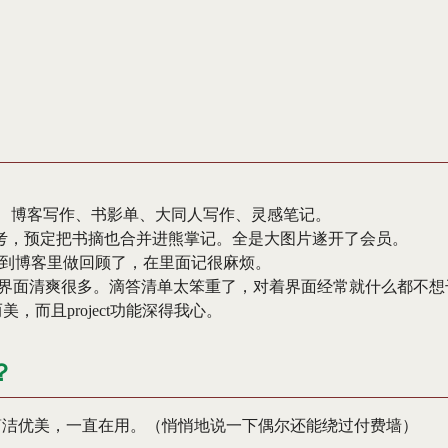
。
课堂笔记、博客写作、书影单、大同人写作、灵感笔记。
参考，预定把书摘也合并进熊掌记。全是大图片遂开了会员。
到博客里做回顾了，在里面记很麻烦。
GTD，界面清爽很多。滴答清单太笨重了，对着界面经常就什么都不想
美，而且project功能深得我心。
？
制，界面简洁优美，一直在用。（悄悄地说一下偶尔还能绕过付费墙）