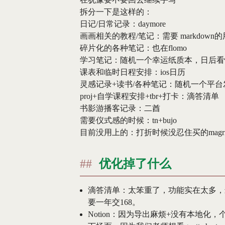
拆分一下是这样的：
日记/日常记录：daymore
画画相关的教程/笔记：需要 markdow
碎片化的各种笔记：也在flomo
学习笔记：随机一个幸运纸质本，日后看情
课表和临时日程安排：ios日历
灵感记录+读书/各种笔记：随机一个平台
proj+自学课程安排+tbr+打卡：滴答清单
书影游播客记录：二酋
需要仪式感的时候：tn+bujo
目前没用上的：打折时候没忍住买的magri
优化掉了什么
滴答清单：太笨重了，功能实在太多，
要一年交168。
Notion：因为导出麻烦+没有本地化