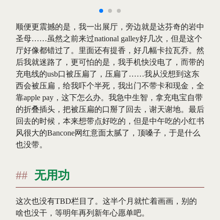
顺便更震撼的是，我一出展厅，旁边就是达芬奇的岩中
圣母……虽然之前来过national galley好几次，但是这个
厅好像都错过了。里面还有提香，好几幅卡拉瓦乔。然
后我就迷路了，更可怕的是，我手机快没电了，而带的
充电线的usb口被压扁了，压扁了……我从没想到这东
西会被压扁，给我吓个半死，我出门不带卡和现金，全
靠apple pay，这下怎么办。我急中生智，拿充电宝自带
的折叠插头，把被压扁的口掰了回去，谢天谢地。最后
回去的时候，本来想带点好吃的，但是中午吃的小红书
风很大的Bancone网红意面太腻了，顶嗓子，于是什么
也没带。
无用功
这次也没有TBD栏目了。这半个月就忙着画画，别的
啥也没干，等明年再列新年心愿单吧。