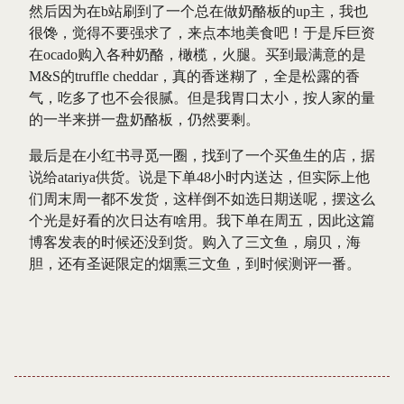
然后因为在b站刷到了一个总在做奶酪板的up主，我也
很馋，觉得不要强求了，来点本地美食吧！于是斥巨资
在ocado购入各种奶酪，橄榄，火腿。买到最满意的是
M&S的truffle cheddar，真的香迷糊了，全是松露的香
气，吃多了也不会很腻。但是我胃口太小，按人家的量
的一半来拼一盘奶酪板，仍然要剩。
最后是在小红书寻觅一圈，找到了一个买鱼生的店，据
说给atariya供货。说是下单48小时内送达，但实际上他
们周末周一都不发货，这样倒不如选日期送呢，摆这么
个光是好看的次日达有啥用。我下单在周五，因此这篇
博客发表的时候还没到货。购入了三文鱼，扇贝，海
胆，还有圣诞限定的烟熏三文鱼，到时候测评一番。