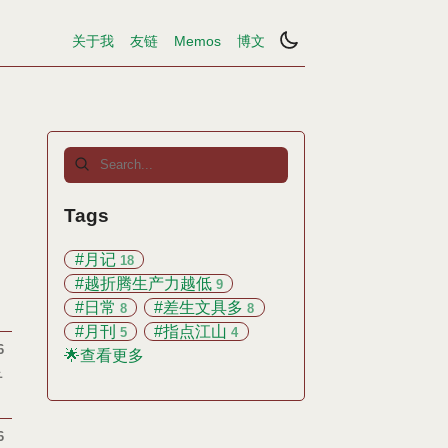
关于我
友链
Memos
博文
Tags
#月记
18
#越折腾生产力越低
9
#日常
#差生文具多
8
8
#月刊
#指点江山
5
4
6
🌟查看更多
子
6