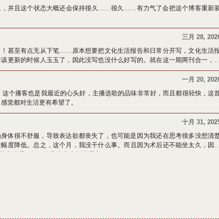
版，并且这个状态大概还会保持很久……很久……有力气了会把这个博客重新
三月 28, 202
！！甚至有点无从下笔……原本想要把文化生活报告和日常分开写，文化生活
本该更新的时候人玉玉了，因此没写也没什么好写的。就在这一期两刊合一，
一月 20, 202
，这个播客也是我最近的心头好，主播选歌的品味非常好，而且都很轻快，这
，感觉都对生活更有希望了。
十月 31, 202
为身体很不舒服，导致表达欲都丧失了，也可能是因为我还在思考很多没想清
大幅度降低。总之，这个月，我没干什么事。而且因为术后还不能坐太久，因
基本没看，打开的几本书也都没看完。