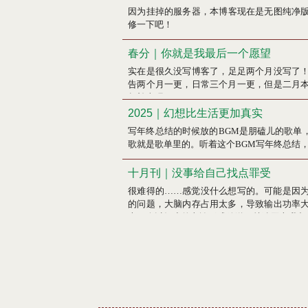
因为挂掉的服务器，本博客现在是无图纯净
修一下吧！
春分｜你就是我最后一个愿望
实在是很久没写博客了，足足两个月没写了
告两个月一更，日常三个月一更，但是二月
起补上吧！
2025｜幻想比生活更加真实
写年终总结的时候放的BGM是朋磕儿的歌单
歌就是歌单里的。听着这个BGM写年终总结
十月刊｜没事给自己找点罪受
很难得的……感觉没什么想写的。可能是因
的问题，大脑内存占用太多，导致输出功率
本月会以短小的杂谈形式放送。就连网文我都